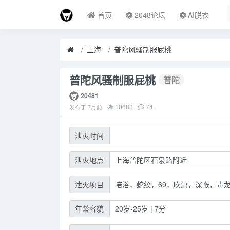
首页
2048论坛
AI脱衣
上海
普陀风骚制服屁桃
普陀风骚制服屁桃
普陀
20481
10683
74
发布于
7月前
泄火时间
泄火地点
上海普陀区石泉路附近
泄火项目
陪浴，蛇纹，69，吹潇，深喉，毒
年龄容貌
20岁-25岁 | 7分