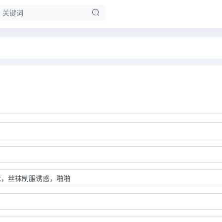
龙，丝袜制服诱惑，啪啪